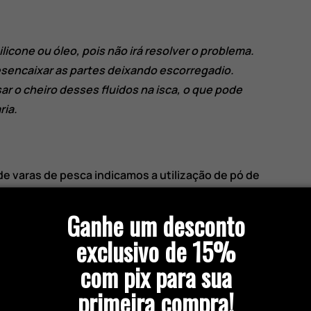
licone ou óleo, pois não irá resolver o problema.
desencaixar as partes deixando escorregadio.
r o cheiro desses fluidos na isca, o que pode
ria.
e varas de pesca indicamos a utilização de pó de
Ganhe um desconto
e procedimento pode ser realizado em varas de
exclusivo de 15%
sca.
com pix para sua
o a passo:
primeira compra!