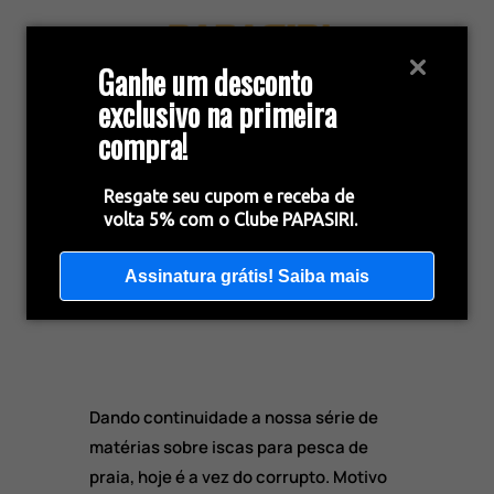
Ganhe um desconto
exclusivo na primeira
compra!
Resgate seu cupom e receba de
volta 5% com o Clube PAPASIRI.
Corrupto, a isca para
grandes peixes de praia
Assinatura grátis! Saiba mais
Dando continuidade a nossa série de
matérias sobre iscas para pesca de
praia, hoje é a vez do corrupto. Motivo