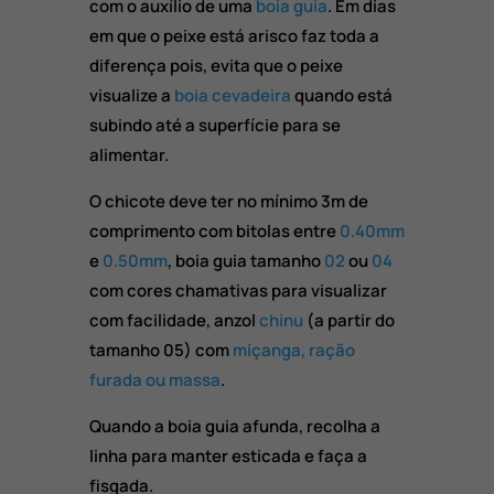
com o auxílio de uma
boia guia
. Em dias
em que o peixe está arisco faz toda a
diferença pois, evita que o peixe
visualize a
boia cevadeira
quando está
subindo até a superfície para se
alimentar.
O chicote deve ter no mínimo 3m de
comprimento com bitolas entre
0.40mm
e
0.50mm
, boia guia tamanho
02
ou
04
com cores chamativas para visualizar
com facilidade, anzol
chinu
(a partir do
tamanho 05) com
miçanga, ração
furada ou massa
.
Quando a boia guia afunda, recolha a
linha para manter esticada e faça a
fisgada.