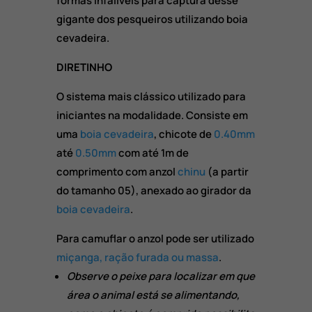
formas infalíveis para captura desse
gigante dos pesqueiros utilizando boia
cevadeira.
DIRETINHO
O sistema mais clássico utilizado para
iniciantes na modalidade. Consiste em
uma
boia cevadeira
, chicote de
0.40mm
até
0.50mm
com até 1m de
comprimento com anzol
chinu
(a partir
do tamanho 05), anexado ao girador da
boia cevadeira
.
Para camuflar o anzol pode ser utilizado
miçanga, ração furada ou massa
.
Observe o peixe para localizar em que
área o animal está se alimentando,