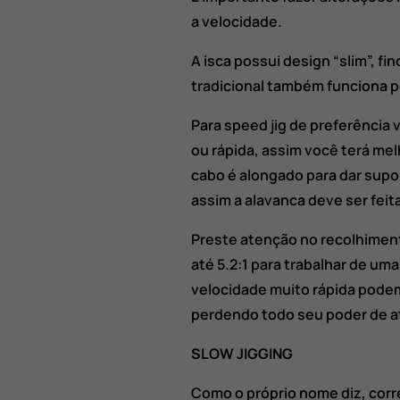
a velocidade.
A isca possui design “slim”, f
tradicional também funciona 
Para speed jig de preferência
ou rápida, assim você terá melh
cabo é alongado para dar supo
assim a alavanca deve ser feit
Preste atenção no recolhimento
até 5.2:1 para trabalhar de u
velocidade muito rápida podem 
perdendo todo seu poder de a
SLOW JIGGING
Como o próprio nome diz, corr