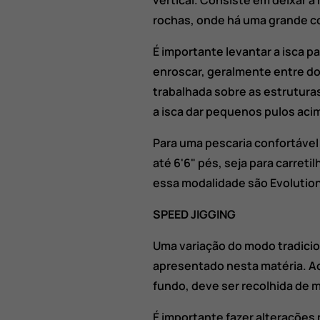
vertical. Consiste em deixar a
rochas, onde há uma grande c
É importante levantar a isca p
enroscar, geralmente entre do
trabalhada sobre as estruturas
a isca dar pequenos pulos aci
Para uma pescaria confortável
até 6'6" pés, seja para carret
essa modalidade são Evolution
SPEED JIGGING
Uma variação do modo tradicio
apresentado nesta matéria. Ao 
fundo, deve ser recolhida de m
É importante fazer alterações