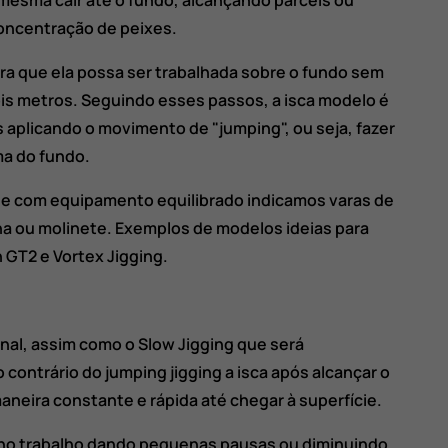
 mesma cair até o fundo, alcançando parcéis ou
oncentração de peixes.
ara que ela possa ser trabalhada sobre o fundo sem
is metros. Seguindo esses passos, a isca modelo é
 aplicando o movimento de "jumping", ou seja, fazer
ma do fundo.
 e com equipamento equilibrado indicamos varas de
ilha ou molinete. Exemplos de modelos ideias para
 GT2 e Vortex Jigging.
nal, assim como o Slow Jigging que será
contrário do jumping jigging a isca após alcançar o
aneira constante e rápida até chegar à superfície.
 no trabalho dando pequenas pausas ou diminuindo