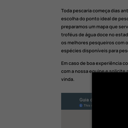
Toda pescaria começa dias an
escolha do ponto ideal de pes
preparamos um mapa que serve
troféus de água doce no estad
os melhores pesqueiros com o
espécies disponíveis para pes
Em caso de boa experiência co
com a nossa equipe e solicite
vinda.