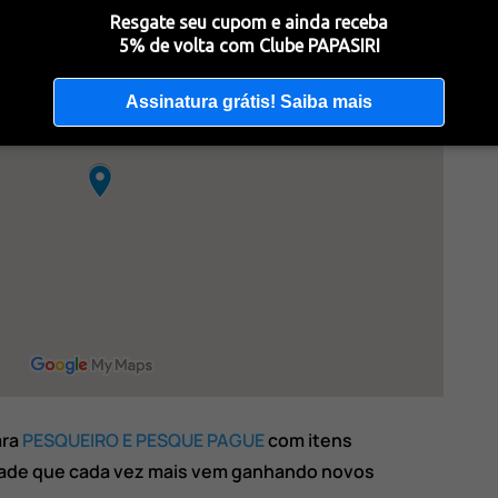
Resgate seu cupom e ainda receba
5% de volta com Clube PAPASIRI
Assinatura grátis! Saiba mais
ara
PESQUEIRO E PESQUE PAGUE
com itens
dade que cada vez mais vem ganhando novos