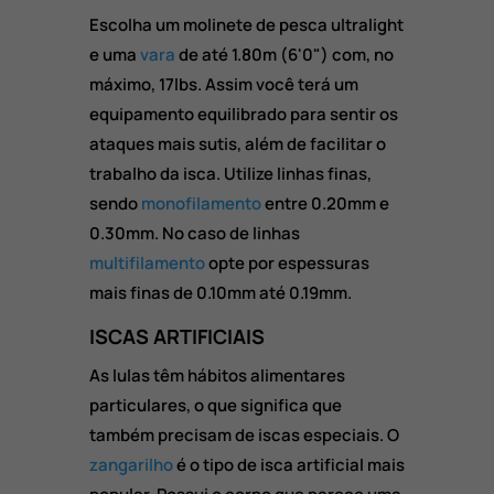
Escolha um molinete de pesca ultralight
e uma
vara
de até 1.80m (6'0") com, no
máximo, 17lbs. Assim você terá um
equipamento equilibrado para sentir os
ataques mais sutis, além de facilitar o
trabalho da isca. Utilize linhas finas,
sendo
monofilamento
entre 0.20mm e
0.30mm. No caso de linhas
multifilamento
opte por espessuras
mais finas de 0.10mm até 0.19mm.
ISCAS ARTIFICIAIS
As lulas têm hábitos alimentares
particulares, o que significa que
também precisam de iscas especiais. O
zangarilho
é o tipo de isca artificial mais