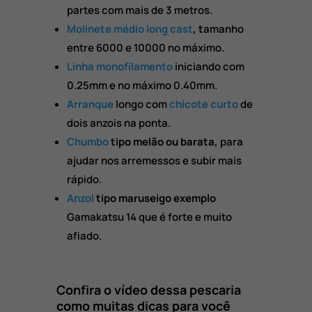
partes com mais de 3 metros.
Molinete médio long cast
, t
amanho
entre 6000 e 10000 no máximo.
Linha monofilamento
iniciando com
0.25mm e no máximo 0.4
0mm.
Arranque
longo com
chicote curto
de
dois anzois na ponta.
Chumbo
tipo melão ou barata,
para
ajudar nos arremessos e subir mais
rápido.
Anzol
tipo maruseigo exemplo
Gamakatsu 14 que é forte e muito
afiado.
Confira o vídeo dessa pescaria
como muitas dicas para você