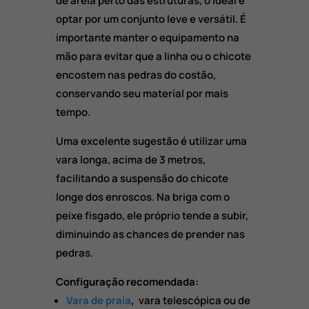
de areia perto das estruturas,
o ideal é
optar por um conjunto leve e versátil.
É
importante manter o equipamento na
mão para evitar que a linha ou o chicote
encostem nas pedras do costão,
conservando seu material por mais
tempo.
Uma excelente sugestão é utilizar uma
vara longa, acima de 3 metros,
facilitando a suspensão do chicote
longe dos enroscos.
Na briga com o
peixe fisgado,
ele próprio tende a subir,
diminuindo as chances de prender nas
pedras.
Configuração recomendada:
Vara de praia
,
vara telescópica ou de