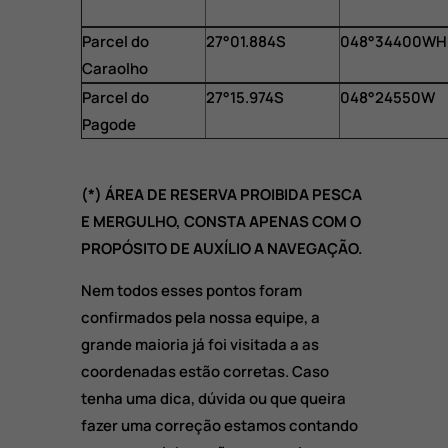
Parcel do
27°01.884S
048°34400WH
Caraolho
Parcel do
27°15.974S
048°24550W
Pagode
(*) ÁREA DE RESERVA PROIBIDA PESCA
E MERGULHO, CONSTA APENAS COM O
PROPÓSITO DE AUXÍLIO A NAVEGAÇÃO.
Nem todos esses pontos foram
confirmados pela nossa equipe, a
grande maioria já foi visitada a as
coordenadas estão corretas. Caso
tenha uma dica, dúvida ou que queira
fazer uma correção estamos contando