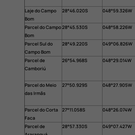
Laje do Campo
28°46.020S
048°59.326W
Bom
Parcel do Campo
28°45.530S
048°58.226W
Bom
Parcel Sul do
28°49.220S
049°06.826W
Campo Bom
Parcel de
26°54.968S
048°29.014W
Camboriú
Parcel do Meio
27°50.929S
048°27.905W
das Irmãs
Parcel do Corta
27°11.058S
048°26.074W
Faca
Parcel de
28°57.330S
049°07.427W
Araranguá