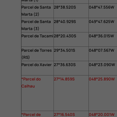
Parcel de Santa
28°38.520S
048°47.556W
Marta (2)
Parcel de Santa
28°40.929S
049°47.625W
Marta (3)
Parcel de Tacami
28°20.430S
048°36.015W
Parcel de Torres
29°34.501S
048°07.567W
(RS)
Parcel do Xavier
27°36.630S
048°23.090W
*Parcel do
27°14.859S
048°25.890W
Calhau
*Parcel de
27°16.540S
048°20.001W