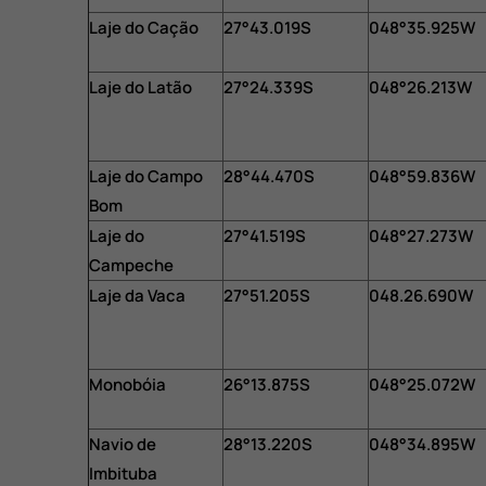
Laje do Cação
27°43.019S
048°35.925W
Laje do Latão
27°24.339S
048°26.213W
Laje do Campo
28°44.470S
048°59.836W
Bom
Laje do
27°41.519S
048°27.273W
Campeche
Laje da Vaca
27°51.205S
048.26.690W
Monobóia
26°13.875S
048°25.072W
Navio de
28°13.220S
048°34.895W
Imbituba