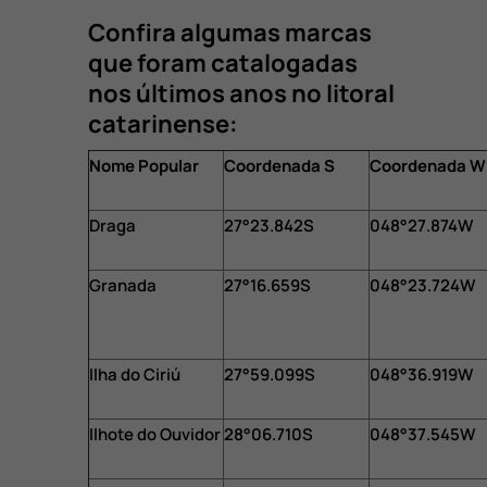
Confira algumas marcas
que foram catalogadas
nos últimos anos no litoral
catarinense:
Nome Popular
Coordenada S
Coordenada W
Draga
27°23.842S
048°27.874W
Granada
27°16.659S
048°23.724W
Ilha do Ciriú
27°59.099S
048°36.919W
Ilhote do Ouvidor
28°06.710S
048°37.545W