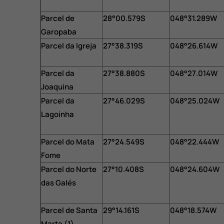
Parcel de
28°00.579S
048°31.289W
Garopaba
Parcel da Igreja
27°38.319S
048°26.614W
Parcel da
27°38.880S
048°27.014W
Joaquina
Parcel da
27°46.029S
048°25.024W
Lagoinha
Parcel do Mata
27°24.549S
048°22.444W
Fome
Parcel do Norte
27°10.408S
048°24.604W
das Galés
Parcel de Santa
29°14.161S
048°18.574W
Marta (1)