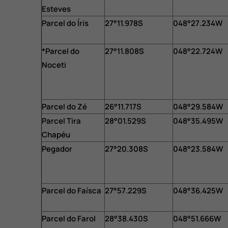
Esteves
Parcel do Íris
27°11.978S
048°27.234W
*
Parcel do
27°11.808S
048°22.724W
Noceti
Parcel do Zé
26°11.717S
048°29.584W
Parcel Tira
28°01.529S
048°35.495W
Chapéu
Pegador
27°20.308S
048°23.584W
Parcel do Faísca
27°57.229S
048°36.425W
Parcel do Farol
28°38.430S
048°51.666W