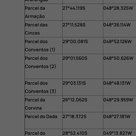
Parcel da
27°44.119S
048°28.325W
Armação
Parcel das
27°11.528S
048°26.114W
Cinzas
Parcel dos
29°00.081S
048°52.126W
Conventos (1)
Parcel dos
29°01.560S
048°50.626W
Conventos (2)
Parcel dos
29°03.131S
048°48.131W
Conventos (3)
Parcel da
26°12.062S
048°29.959W
Corvina
Parcel do Dada
27°18.372S
048°27.181W
Parcel do
28°52.410S
049°13.827W