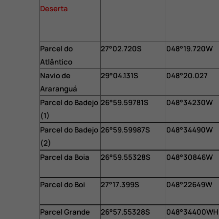
Deserta
Parcel do
27°02.720S
048°19.720W
Atlântico
Navio de
29°04.131S
048°20.027
Araranguá
Parcel do Badejo
26°59.59781S
048°34230W
(1)
Parcel do Badejo
26°59.59987S
048°34490W
(2)
Parcel da Boia
26°59.55328S
048°30846W
Parcel do Boi
27°17.399S
048°22649W
Parcel Grande
26°57.55328S
048°34400WH