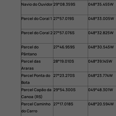
Navio do Ouvidor
29°08.359S
048°35.455W
Parcel do Coral 1
27°57.019S
048°33.005W
Parcel do Coral 2
27°57.076S
048°32.825W
Parcel do
27°46.959S
048°30.545W
Pântano
Parcel das
28°19.010S
048°39.145W
Araras
Parcel Ponta do
27°23.270S
048°23.774W
Bota
Parcel Capão da
29°54.300S
049°48.301W
Canoa (RS)
Parcel Caminho
27°17.018S
048°20.594W
do Carro