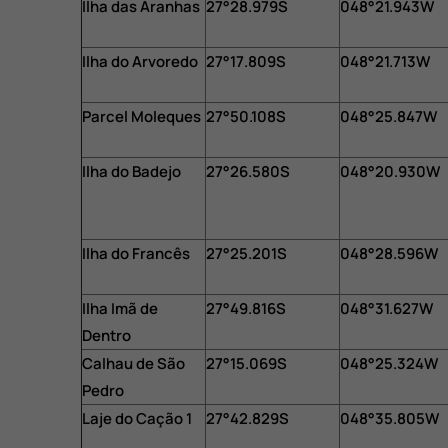
Ilha das Aranhas
27°28.979S
048°21.943W
Ilha do Arvoredo
27°17.809S
048°21.713W
Parcel Moleques
27°50.108S
048°25.847W
Ilha do Badejo
27°26.580S
048°20.930W
Ilha do Francês
27°25.201S
048°28.596W
Ilha Imã de
27°49.816S
048°31.627W
Dentro
Calhau de São
27°15.069S
048°25.324W
Pedro
Laje do Cação 1
27°42.829S
048°35.805W