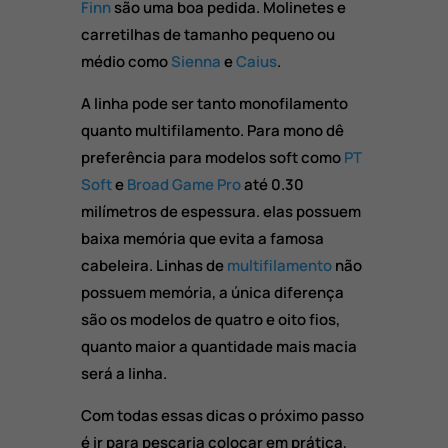
Finn
são uma boa pedida. Molinetes e
carretilhas de tamanho pequeno ou
médio como
Sienna
e
Caius
.
A linha pode ser tanto monofilamento
quanto multifilamento. Para mono dê
preferência para modelos soft como
PT
Soft
e
Broad Game Pro
até 0.30
milímetros de espessura. elas possuem
baixa memória que evita a famosa
cabeleira. Linhas de
multifilamento
não
possuem memória, a única diferença
são os modelos de quatro e oito fios,
quanto maior a quantidade mais macia
será a linha.
Com todas essas dicas o próximo passo
é ir para pescaria colocar em prática,