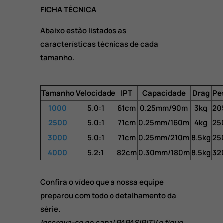
FICHA TÉCNICA
Abaixo estão listados as
características técnicas de cada
tamanho.
Tamanho
Velocidade
IPT
Capacidade
Drag
Pe
1000
5.0:1
61cm
0.25mm/90m
3kg
20
2500
5.0:1
71cm
0.25mm/160m
4kg
25
3000
5.0:1
71cm
0.25mm/210m
8.5kg
25
4000
5.2:1
82cm
0.30mm/180m
8.5kg
32
Confira o vídeo que a nossa equipe
preparou com todo o detalhamento da
série.
Inscreva-se no canal PAPASIRITV e fique