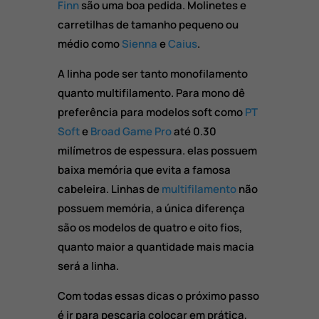
Finn
são uma boa pedida. Molinetes e
carretilhas de tamanho pequeno ou
médio como
Sienna
e
Caius
.
A linha pode ser tanto monofilamento
quanto multifilamento. Para mono dê
preferência para modelos soft como
PT
Soft
e
Broad Game Pro
até 0.30
milímetros de espessura. elas possuem
baixa memória que evita a famosa
cabeleira. Linhas de
multifilamento
não
possuem memória, a única diferença
são os modelos de quatro e oito fios,
quanto maior a quantidade mais macia
será a linha.
Com todas essas dicas o próximo passo
é ir para pescaria colocar em prática,