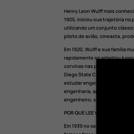
Henry Leon Wulff mais conheci
1905, iniciou sua trajetória n
utilizando um conjunto clássico
piloto de avião, cineasta, prod
Em 1920, Wulff e sua família m
rapidamente se adaptou à pesc
corvinas nas praias banhadas 
Diego State College antes de s
estudar engenharia. Formou-s
engenharia, apesar de formado
engenheiro, sua vocação era
p
POR QUE LEE WULFF É CONSID
Em 1939 no seu livro "Manual d