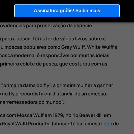
 valiosos demais para serem capturados apenas uma
 1930 o pescador observou que a população de
Assinatura grátis! Saiba mais
um drástico declínio, o que levou Wulf alertar o
ovidencias para preservação da espécie.
 para a pesca, foi autor de vários livros sobre a
 moscas populares como Gray Wulff, White Wulff e
 mosca moderna, é responsável por muitas ideias
 primeiro colete de pesca, que costurou com as
 "primeira dama do fly", a primeira mulher a ganhar
o fly e recordista em distância de arremesso,
r arremessadora do mundo".
ca com Mosca Wulf em 1979, no rio Beaverkill, em
Royal Wulff Products, fabricante da famosa
linha
de