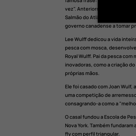
famosa frase: "os peixes são
vez". Anteriormente no ano de
Salmão do Atlântico estava em 
governo canadense a tomar pr
Lee Wulff dedicou a vida inteira
pesca com mosca, desenvolveu
Royal Wulff. Pai da pesca com
inovadoras, como a criação do
próprias mãos.
Ele foi casado com Joan Wulf, a
uma competição de arremesso n
consagrando-a como a "melho
O casal fundou a Escola de Pes
Nova York. Também fundaram a 
fly com perfil triangular.