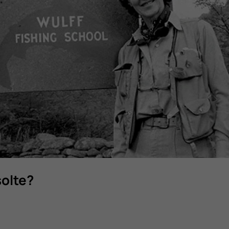
solte?