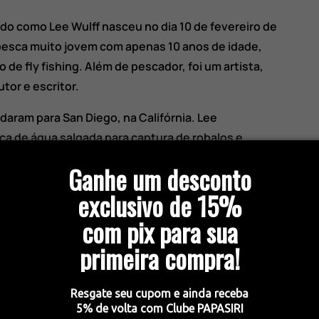
do como Lee Wulff nasceu no dia 10 de fevereiro de
a pesca muito jovem com apenas 10 anos de idade,
 de fly fishing. Além de pescador, foi um artista,
utor e escritor.
udaram para San Diego, na Califórnia. Lee
a de água salgada para captura de robalos e
pelo Oceano Pacífico. Frequentou dois anos San
Ganhe um desconto
e transferir para a Universidade de Stanford para
exclusivo de 15%
e em 21 de junho de 1926 com um diploma em
 em engenharia, Lee Wulff não queria ser
com pix para sua
esca esportiva
.
primeira compra!
ERADO O PAI DO PESQUE E SOLTE?
Resgate seu cupom e ainda receba
a pesca de peixes de água doce" Wulf cita sua
5% de volta com Clube PAPASIRI