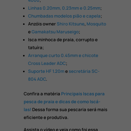
4000
;
Linhas 0.20mm, 0.23mm e 0.25mm
;
Chumbadas modelos pião e capela
;
Anzóis owner
Shiro Kitsune
,
Mosquito
e
Gamakatsu Maruseigo
;
Isca minhoca de praia, corrupto e
tatuíra;
Arranque curto 0.45mm e chicote
Cross Leader ADC
;
Suporte HF 1.20m
e
secretária SC-
804 ADC
.
Confira a matéria
Principais Iscas para
pesca de praia e dicas de como Iscá-
las!
Dessa forma sua pescaria será mais
eficiente e produtiva.
Assista o vídeo e veja como foi essa