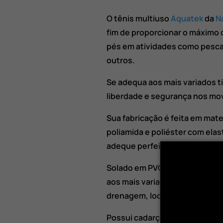
O tênis multiuso
Aquatek
da
N
fim de proporcionar o máximo 
pés em atividades como pesca,
outros.
Se adequa aos mais variados t
liberdade e segurança nos mo
Sua fabricação é feita em mate
poliamida e poliéster com ela
adeque perfeitamente aos pés,
Solado em PVC emborrachado 
aos mais variados terrenos e 
drenagem, localizado embaixo 
Possui cadarço ajustável que 