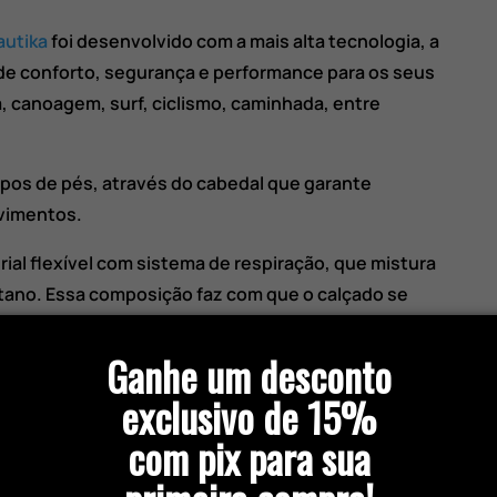
autika
foi desenvolvido com a mais alta tecnologia, a
de conforto, segurança e performance para os seus
 canoagem, surf, ciclismo, caminhada, entre
ipos de pés, através do cabedal que garante
vimentos.
rial flexível com sistema de respiração, que mistura
stano. Essa composição faz com que o calçado se
 além disso, seca super rápido.
Ganhe um desconto
que quando molhado apresenta grande aderência
exclusivo de 15%
superfícies. Conta também com sistema de
da sola para perfeito escoamento da água.
com pix para sua
torna as caminhadas mais seguras quando o tênis