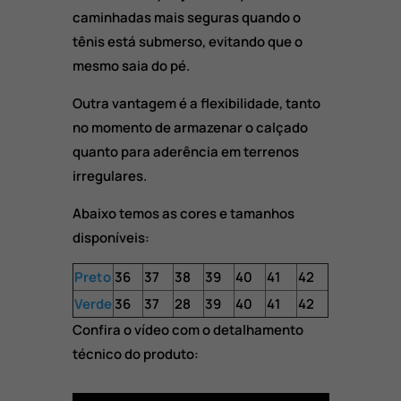
caminhadas mais seguras quando o
tênis está submerso, evitando que o
mesmo saia do pé.
Outra vantagem é a flexibilidade, tanto
no momento de armazenar o calçado
quanto para aderência em terrenos
irregulares.
Abaixo temos as cores e tamanhos
disponíveis:
Preto
36
37
38
39
40
41
42
Verde
36
37
28
39
40
41
42
Confira o vídeo com o detalhamento
técnico do produto: