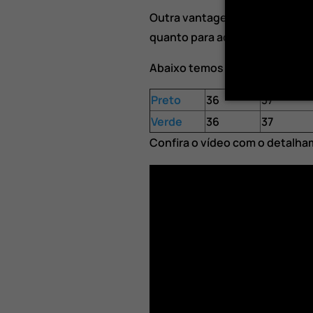
Outra vantagem é a flexibilid
quanto para aderência em terr
Abaixo temos as cores e tama
Preto
36
37
Verde
36
37
Confira o vídeo com o detalha