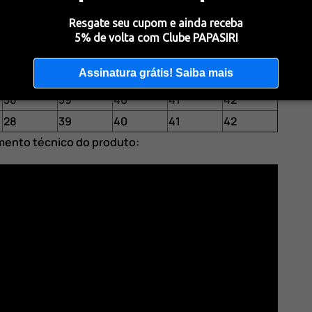
ade, tanto no momento de armazenar o calçado
Resgate seu cupom e ainda receba
enos irregulares.
5% de volta com Clube PAPASIRI
nhos disponíveis:
Assinatura grátis! Saiba mais
38
39
40
41
42
28
39
40
41
42
mento técnico do produto: