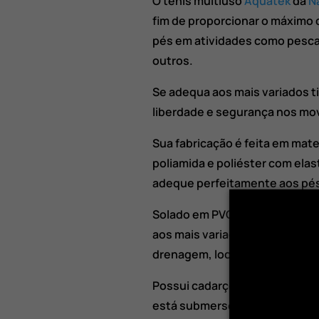
O tênis multiuso
Aquatek
da
N
fim de proporcionar o máximo 
pés em atividades como pesca,
outros.
Se adequa aos mais variados t
liberdade e segurança nos mo
Sua fabricação é feita em mate
poliamida e poliéster com ela
adeque perfeitamente aos pés,
Solado em PVC emborrachado 
aos mais variados terrenos e 
drenagem, localizado embaixo 
Possui cadarço ajustável que 
está submerso, evitando que 