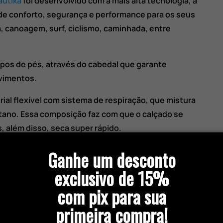
autika
foi desenvolvido com a mais alta tecnologia, a
de conforto, segurança e performance para os seus
 canoagem, surf, ciclismo, caminhada, entre
ipos de pés, através do cabedal que garante
vimentos.
rial flexível com sistema de respiração, que mistura
stano. Essa composição faz com que o calçado se
 além disso, seca super rápido.
que quando molhado apresenta grande aderência
Ganhe um desconto
superfícies. Conta também com sistema de
exclusivo de 15%
da sola para perfeito escoamento da água.
com pix para sua
torna as caminhadas mais seguras quando o tênis
primeira compra!
o mesmo saia do pé.