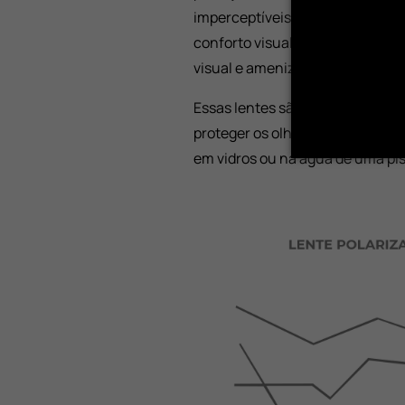
imperceptíveis, d
iminui o impact
conforto visual para quem as us
visual e amenizando o desconfor
Essas lentes são ideais para dias
proteger os olhos de luzes com g
em vidros ou na água de uma pis