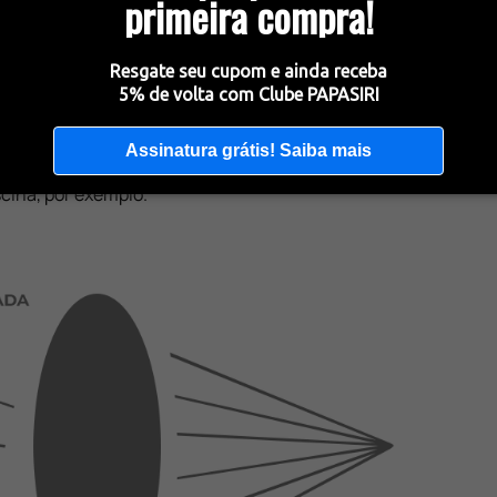
primeira compra!
o da luz e reflexo nos olhos, assim, elas trazem mais
a. Tornam as imagens mais nítidas, causando alívio
Resgate seu cupom e ainda receba
to dos raios ultravioleta (UVA ou UVB).
5% de volta com Clube PAPASIRI
 de sol forte, pois contam com um filtro que ajuda a
Assinatura grátis! Saiba mais
rande intensidade. São úteis contra os reflexos do sol
cina, por exemplo.