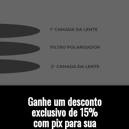
Ganhe um desconto
exclusivo de 15%
com pix para sua
m com uma película extra e oferecerem 100% de
B
. Assim, o reflexo dos raios solares se tornam quase