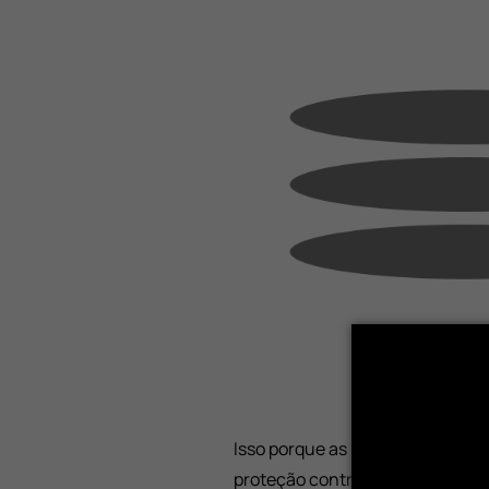
Isso porque as
polarizadas
conta
proteção contra
raios UVA e UV