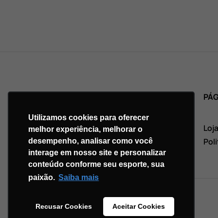
PRINCIPAL
PÁG
Utilizamos cookies para oferecer
Início
Loj
melhor experiência, melhorar o
Quem somos
Pol
desempenho, analisar como você
interage em nosso site e personalizar
Contato
conteúdo conforme seu esporte, sua
paixão.
Saiba mais
Recusar Cookies
Aceitar Cookies