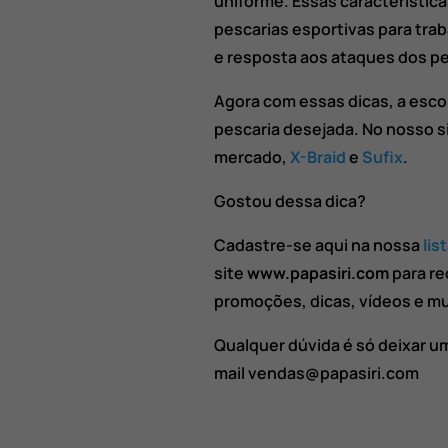
uniforme. Essas características
pescarias esportivas para traba
e resposta aos ataques dos pei
Agora com essas dicas, a escol
pescaria desejada. No nosso s
mercado,
X-Braid
e
Sufix
.
Gostou dessa dica?
Cadastre-se aqui na nossa
lis
site
www.papasiri.com
para re
promoções, dicas, vídeos e mu
Qualquer dúvida é só deixar u
mail vendas@papasiri.com