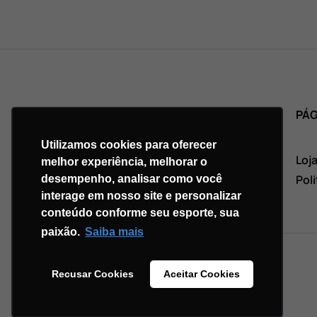
PRINCIPAL
PÁG
Utilizamos cookies para oferecer
Início
Loj
melhor experiência, melhorar o
Quem somos
Pol
desempenho, analisar como você
interage em nosso site e personalizar
Contato
conteúdo conforme seu esporte, sua
paixão.
Saiba mais
Recusar Cookies
Aceitar Cookies