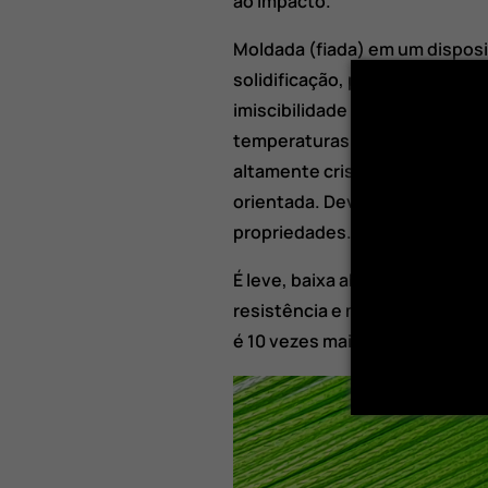
ao impacto.
Moldada (fiada) em um disposi
solidificação, produzindo uma
imiscibilidade do solvente, em
temperaturas elevadas. Atravé
altamente cristalizada e poss
orientada. Devido à estrutura,
propriedades.
É leve, baixa absorção de água 
resistência e módulo como uma
é 10 vezes mais forte, porém é 