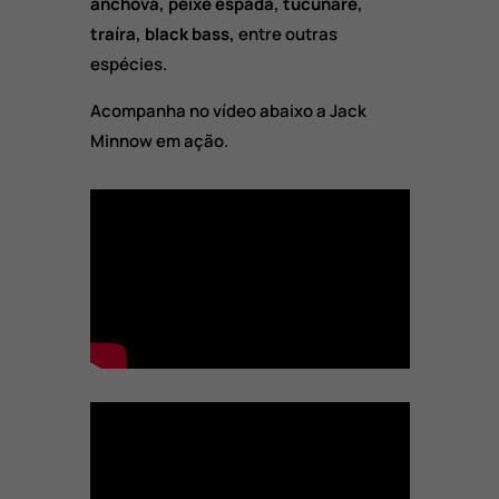
anchova, peixe espada, tucunaré,
traíra, black bass,
entre outras
espécies.
Acompanha no vídeo abaixo a Jack
Minnow em ação.