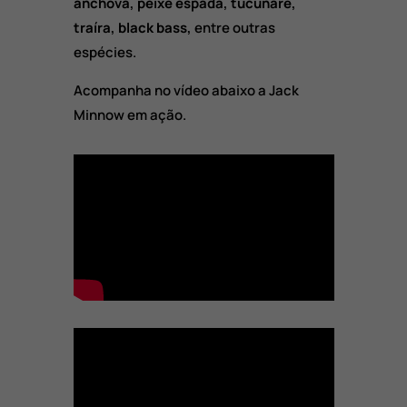
anchova, peixe espada, tucunaré,
traíra, black bass,
entre outras
espécies.
Acompanha no vídeo abaixo a Jack
Minnow em ação.