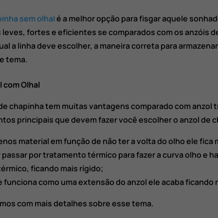
pinha sem olhal
é a melhor opção para fisgar aquele sonhad
 leves, fortes e eficientes se comparados com os anzóis d
al a linha deve escolher, a maneira correta para armazenar
e tema.
l com Olhal
 de chapinha tem muitas vantagens comparado com anzol tr
tos principais que devem fazer você escolher o anzol de 
os material em função de não ter a volta do olho ele fica 
r passar por tratamento térmico para fazer a curva olho e 
rmico, ficando mais rígido;
e funciona como uma extensão do anzol ele acaba ficando m
amos com mais detalhes sobre esse tema.