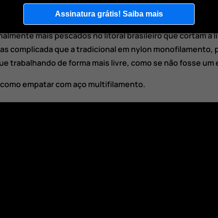
ndada para locais de pesca com incidência de peixes que
Assinatura grátis! Saiba mais
aiacú e anchova.
almente mais pescados no litoral brasileiro que cortam a l
as complicada que a tradicional em nylon monofilamento, p
ue trabalhando de forma mais livre, como se não fosse um
 como empatar com aço multifilamento.