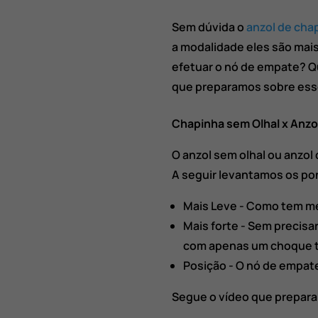
Sem dúvida o
anzol de cha
a modalidade eles são mais
efetuar o nó de empate? Qu
que preparamos sobre ess
Chapinha sem Olhal x Anzo
O anzol sem olhal ou anzol
A seguir levantamos os pon
Mais Leve - Como tem men
Mais forte - Sem precisa
com apenas um choque té
Posição - O nó de empat
Segue o vídeo que prepar