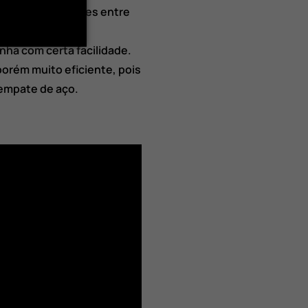
 cortam os empates entre
inha com certa facilidade.
orém muito eficiente, pois
 empate de aço.