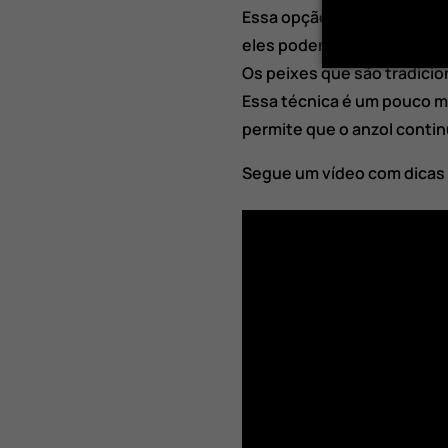
Essa opção é muito recome
eles podemos destacar o b
Os peixes que são tradicion
Essa técnica é um pouco m
permite que o anzol contin
Segue um vídeo com dicas