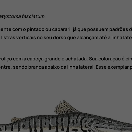
atystoma fasciatum.
mente com o pintado ou caparari, já que possuem padrões
 listras verticais no seu dorso que alcançam até a linha l
roliço com a cabeça grande e achatada. Sua coloração é ci
ntre, sendo branca abaixo da linha lateral. Esse exemplar 