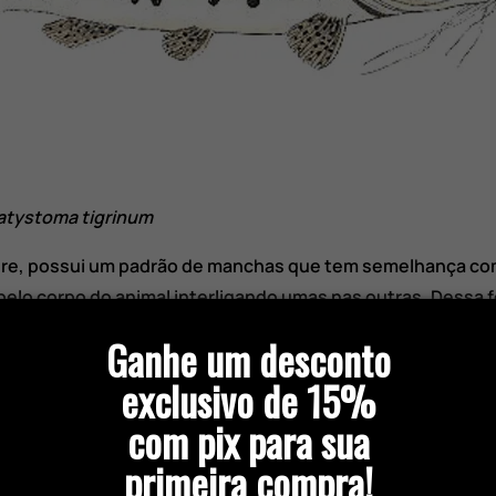
atystoma tigrinum
re, possui um padrão de manchas que tem semelhança com
elo corpo do animal interligando umas nas outras. Dessa fo
spécies como o pintado e a cachara. Na parte do dorso po
Ganhe um desconto
a. Da linha lateral para o ventre a cor branca é predominant
exclusivo de 15%
tro de comprimento.
com pix para sua
primeira compra!