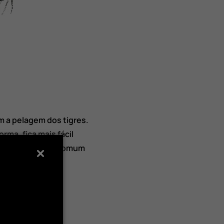
 a pelagem dos tigres.
rma, fica mais fácil
ssui a coloração comum
e.