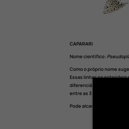
CAPARARI
Nome científico:
Pseudopl
Como o próprio nome suge
Essas linhas se estendem p
diferenciá-lo das demais e
entre as 3 espécies, o cinz
Pode alcançar até 1.30 me